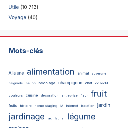
Utile
(10 713)
Voyage
(40)
Mots-clés
alimentation
A la une
animal
auvergne
champignon
bricolage
chat
ballon
collectif
baignade
fruit
cuisine
couleurs
décoration
entreprise
fleur
jardin
fruits
home staging
internet
histoire
IA
isolation
jardinage
légume
lac
laurier