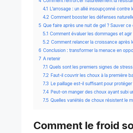
4
Comment renforcer naturellement la résist
4.1
L’arrosage : un allié insoupçonné contre l
4.2
Comment booster les défenses naturelle
5
Que faire après une nuit de gel ? Sauver ce q
5.1
Comment évaluer les dommages et agir 
5.2
Comment relancer la croissance après le
6
Conclusion : transformer la menace en oppo
7
A retenir
7.1
Quels sont les premiers signes de stress
7.2
Faut-il couvrir les choux à la première 
7.3
Le paillage est-il suffisant pour protége
7.4
Peut-on manger des choux ayant subi un
7.5
Quelles variétés de choux résistent le m
Comment le froid sou