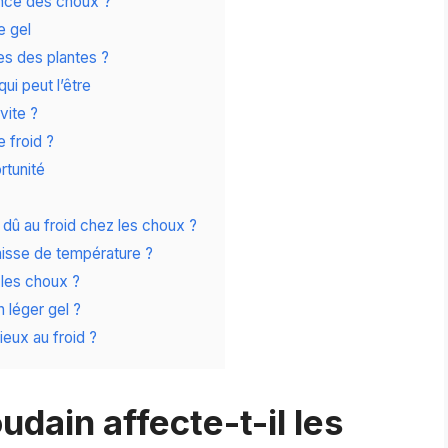
ance des choux ?
e gel
s des plantes ?
ui peut l’être
vite ?
 froid ?
rtunité
 dû au froid chez les choux ?
baisse de température ?
r les choux ?
 léger gel ?
ieux au froid ?
dain affecte-t-il les