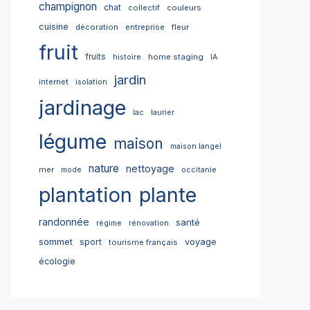
champignon
chat
collectif
couleurs
cuisine
décoration
entreprise
fleur
fruit
fruits
home staging
histoire
IA
jardin
internet
isolation
jardinage
lac
laurier
légume
maison
maison langel
nature
nettoyage
mer
mode
occitanie
plantation
plante
randonnée
santé
régime
rénovation
sommet
sport
voyage
tourisme français
écologie