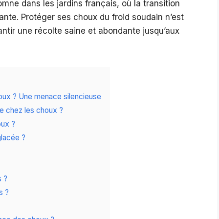
e dans les jardins français, où la transition
nte. Protéger ses choux du froid soudain n’est
ntir une récolte saine et abondante jusqu’aux
choux ? Une menace silencieuse
ue chez les choux ?
oux ?
glacée ?
s ?
s ?