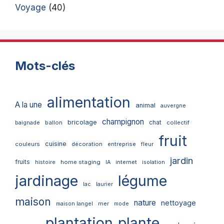
Voyage
(40)
Mots-clés
alimentation
A la une
animal
auvergne
champignon
bricolage
chat
ballon
collectif
baignade
fruit
cuisine
couleurs
décoration
entreprise
fleur
jardin
fruits
home staging
internet
histoire
IA
isolation
jardinage
légume
lac
laurier
maison
nature
nettoyage
mer
maison langel
mode
plantation
plante