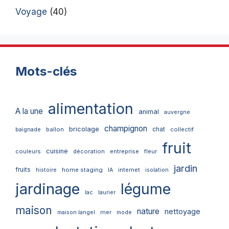
Voyage
(40)
Mots-clés
alimentation
A la une
animal
auvergne
champignon
bricolage
chat
ballon
collectif
baignade
fruit
cuisine
couleurs
décoration
entreprise
fleur
jardin
fruits
home staging
internet
histoire
IA
isolation
jardinage
légume
lac
laurier
maison
nature
nettoyage
mer
maison langel
mode