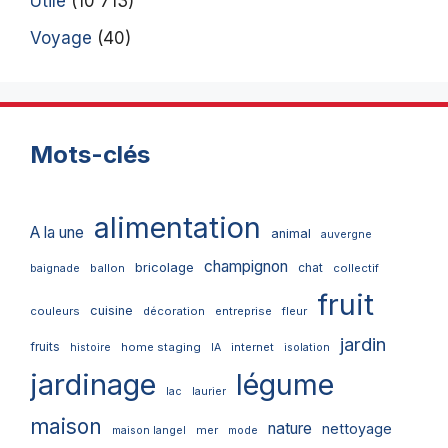
Utile
(10 713)
Voyage
(40)
Mots-clés
alimentation
A la une
animal
auvergne
champignon
bricolage
chat
ballon
collectif
baignade
fruit
cuisine
couleurs
décoration
entreprise
fleur
jardin
fruits
home staging
internet
histoire
IA
isolation
jardinage
légume
lac
laurier
maison
nature
nettoyage
mer
maison langel
mode