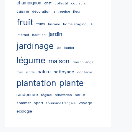
champignon
chat
collectif
couleurs
cuisine
décoration
entreprise
fleur
fruit
fruits
home staging
histoire
IA
jardin
internet
isolation
jardinage
lac
laurier
légume
maison
maison langel
nature
nettoyage
mer
mode
occitanie
plantation
plante
randonnée
santé
régime
rénovation
sommet
sport
voyage
tourisme français
écologie