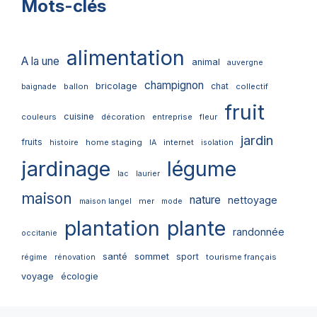
Mots-clés
alimentation
A la une
animal
auvergne
champignon
bricolage
chat
ballon
collectif
baignade
fruit
cuisine
couleurs
décoration
entreprise
fleur
jardin
fruits
home staging
internet
histoire
IA
isolation
jardinage
légume
lac
laurier
maison
nature
nettoyage
mer
maison langel
mode
plantation
plante
randonnée
occitanie
santé
sommet
sport
tourisme français
régime
rénovation
voyage
écologie