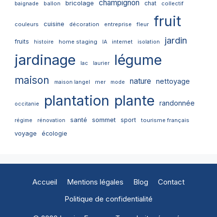
champignon
bricolage
chat
ballon
collectif
baignade
fruit
cuisine
couleurs
décoration
entreprise
fleur
jardin
fruits
home staging
internet
histoire
IA
isolation
jardinage
légume
lac
laurier
maison
nature
nettoyage
mer
maison langel
mode
plantation
plante
randonnée
occitanie
santé
sommet
sport
tourisme français
régime
rénovation
voyage
écologie
Accueil
Mentions légales
Blog
Contact
Politique de confidentialité