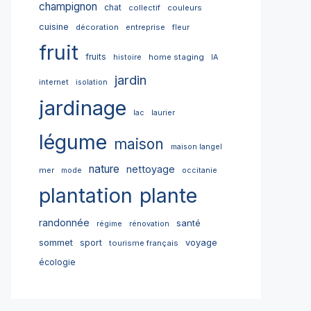
champignon
chat
collectif
couleurs
cuisine
décoration
entreprise
fleur
fruit
fruits
home staging
histoire
IA
jardin
internet
isolation
jardinage
lac
laurier
légume
maison
maison langel
nature
nettoyage
mer
mode
occitanie
plantation
plante
randonnée
santé
régime
rénovation
sommet
sport
voyage
tourisme français
écologie