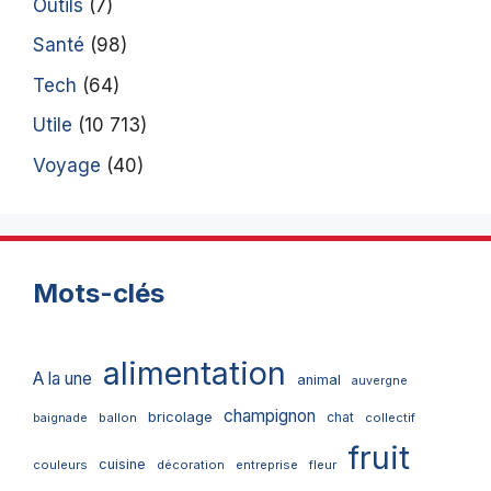
Outils
(7)
Santé
(98)
Tech
(64)
Utile
(10 713)
Voyage
(40)
Mots-clés
alimentation
A la une
animal
auvergne
champignon
bricolage
chat
ballon
collectif
baignade
fruit
cuisine
couleurs
décoration
entreprise
fleur