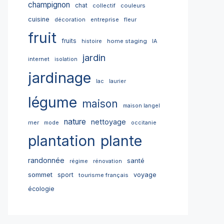
champignon
chat
collectif
couleurs
cuisine
décoration
entreprise
fleur
fruit
fruits
home staging
histoire
IA
jardin
internet
isolation
jardinage
lac
laurier
légume
maison
maison langel
nature
nettoyage
mer
mode
occitanie
plantation
plante
randonnée
santé
régime
rénovation
sommet
sport
voyage
tourisme français
écologie