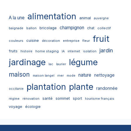
alimentation
A la une
animal
auvergne
champignon
bricolage
chat
ballon
collectif
baignade
fruit
cuisine
couleurs
décoration
entreprise
fleur
jardin
fruits
home staging
internet
histoire
IA
isolation
jardinage
légume
lac
laurier
maison
nature
nettoyage
mer
maison langel
mode
plantation
plante
randonnée
occitanie
santé
sommet
sport
tourisme français
régime
rénovation
voyage
écologie