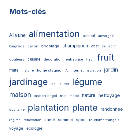
Mots-clés
alimentation
A la une
animal
auvergne
champignon
bricolage
chat
ballon
collectif
baignade
fruit
cuisine
couleurs
décoration
entreprise
fleur
jardin
fruits
home staging
internet
histoire
IA
isolation
jardinage
légume
lac
laurier
maison
nature
nettoyage
mer
maison langel
mode
plantation
plante
randonnée
occitanie
santé
sommet
sport
tourisme français
régime
rénovation
voyage
écologie