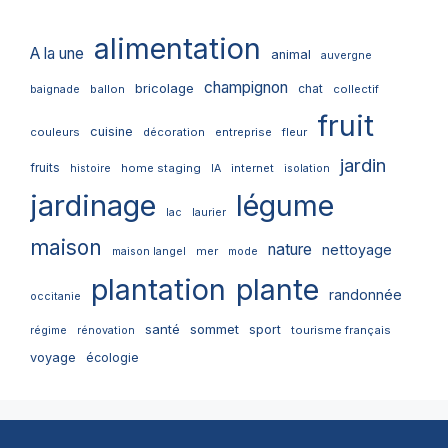
alimentation
A la une
animal
auvergne
champignon
bricolage
chat
ballon
collectif
baignade
fruit
cuisine
couleurs
décoration
entreprise
fleur
jardin
fruits
home staging
internet
histoire
IA
isolation
jardinage
légume
lac
laurier
maison
nature
nettoyage
mer
maison langel
mode
plantation
plante
randonnée
occitanie
santé
sommet
sport
tourisme français
régime
rénovation
voyage
écologie