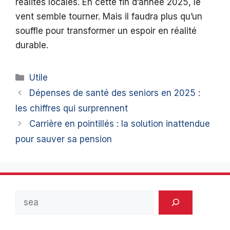
réalités locales. En cette fin d’année 2025, le
vent semble tourner. Mais il faudra plus qu’un
souffle pour transformer un espoir en réalité
durable.
Catégories
Utile
Dépenses de santé des seniors en 2025 :
les chiffres qui surprennent
Carrière en pointillés : la solution inattendue
pour sauver sa pension
Rechercher