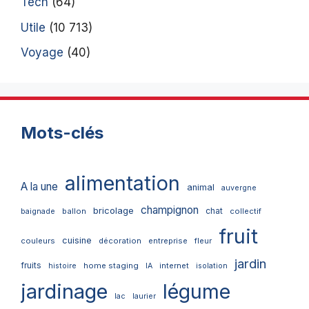
Tech
(64)
Utile
(10 713)
Voyage
(40)
Mots-clés
alimentation
A la une
animal
auvergne
champignon
bricolage
chat
ballon
collectif
baignade
fruit
cuisine
couleurs
décoration
entreprise
fleur
jardin
fruits
home staging
internet
histoire
IA
isolation
jardinage
légume
lac
laurier