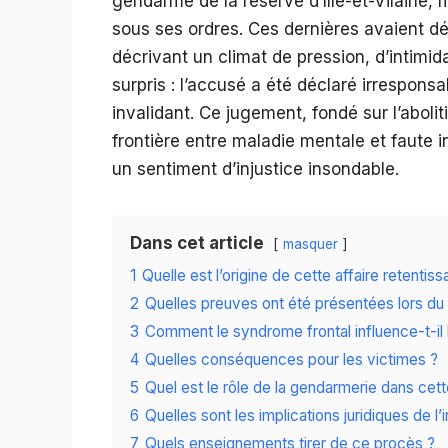
gendarme de la réserve d’Ille-et-Vilaine,
sous ses ordres. Ces dernières avaient d
décrivant un climat de pression, d’intimida
surpris : l’accusé a été déclaré irrespons
invalidant. Ce jugement, fondé sur l’aboli
frontière entre maladie mentale et faute in
un sentiment d’injustice insondable.
Dans cet article
masquer
1
Quelle est l’origine de cette affaire retentiss
2
Quelles preuves ont été présentées lors du
3
Comment le syndrome frontal influence-t-i
4
Quelles conséquences pour les victimes ?
5
Quel est le rôle de la gendarmerie dans cette
6
Quelles sont les implications juridiques de l’
7
Quels enseignements tirer de ce procès ?