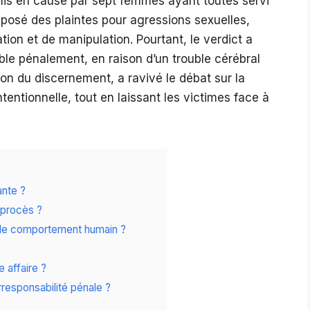
 mis en cause par sept femmes ayant toutes servi
éposé des plaintes pour agressions sexuelles,
tion et de manipulation. Pourtant, le verdict a
able pénalement, en raison d’un trouble cérébral
tion du discernement, a ravivé le débat sur la
tentionnelle, tout en laissant les victimes face à
ante ?
 procès ?
l le comportement humain ?
 affaire ?
irresponsabilité pénale ?