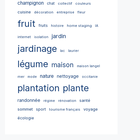
champignon
chat
collectif
couleurs
cuisine
décoration
entreprise
fleur
fruit
fruits
home staging
histoire
IA
jardin
internet
isolation
jardinage
lac
laurier
légume
maison
maison langel
nature
nettoyage
mer
mode
occitanie
plantation
plante
randonnée
santé
régime
rénovation
sommet
sport
voyage
tourisme français
écologie