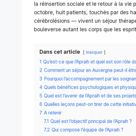
la réinsertion sociale et le retour à la vi
octobre, huit patients, touchés par des h
cérébrolésions — vivent un séjour thérap
bouleverse autant les corps que les esprit
Dans cet article
masquer
1
Qu’est-ce que l’Apraih et quel est son rôle d
2
Comment un séjour en Auvergne peut-il êt
3
Pourquoi l’accompagnement par les soignants 
4
Quels bénéfices psychologiques et physique
5
Quel est l’avenir de l’Apraih et de ses projets
6
Quelles leçons peut-on tirer de cette initiati
7
A retenir
7.1
Quel est l’objectif principal de l’Apraih ?
7.2
Qui compose l’équipe de l’Apraih ?