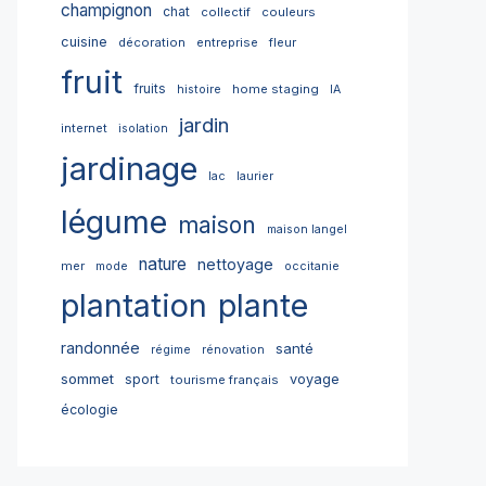
champignon
chat
collectif
couleurs
cuisine
décoration
entreprise
fleur
fruit
fruits
home staging
histoire
IA
jardin
internet
isolation
jardinage
lac
laurier
légume
maison
maison langel
nature
nettoyage
mer
mode
occitanie
plantation
plante
randonnée
santé
régime
rénovation
sommet
sport
voyage
tourisme français
écologie