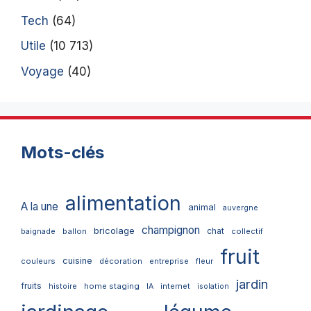
Tech
(64)
Utile
(10 713)
Voyage
(40)
Mots-clés
alimentation
A la une
animal
auvergne
champignon
bricolage
chat
ballon
collectif
baignade
fruit
cuisine
couleurs
décoration
entreprise
fleur
jardin
fruits
home staging
internet
histoire
IA
isolation