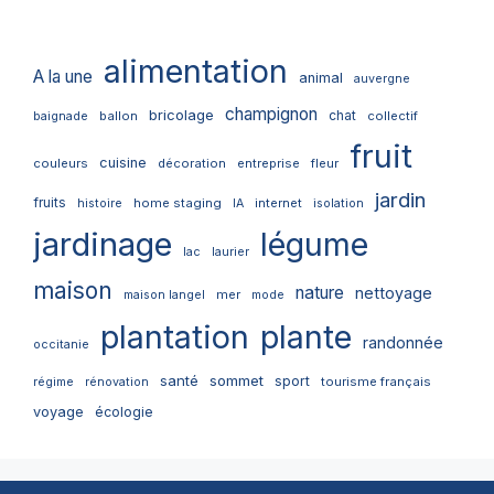
alimentation
A la une
animal
auvergne
champignon
bricolage
chat
ballon
collectif
baignade
fruit
cuisine
couleurs
décoration
entreprise
fleur
jardin
fruits
home staging
internet
histoire
IA
isolation
jardinage
légume
lac
laurier
maison
nature
nettoyage
mer
maison langel
mode
plantation
plante
randonnée
occitanie
santé
sommet
sport
tourisme français
régime
rénovation
voyage
écologie