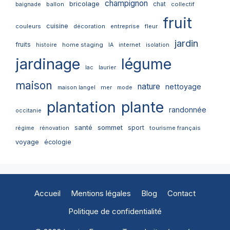
champignon
bricolage
chat
ballon
collectif
baignade
fruit
cuisine
couleurs
décoration
entreprise
fleur
jardin
fruits
home staging
internet
histoire
IA
isolation
jardinage
légume
lac
laurier
maison
nature
nettoyage
mer
maison langel
mode
plantation
plante
randonnée
occitanie
santé
sommet
sport
tourisme français
régime
rénovation
voyage
écologie
Accueil
Mentions légales
Blog
Contact
Politique de confidentialité