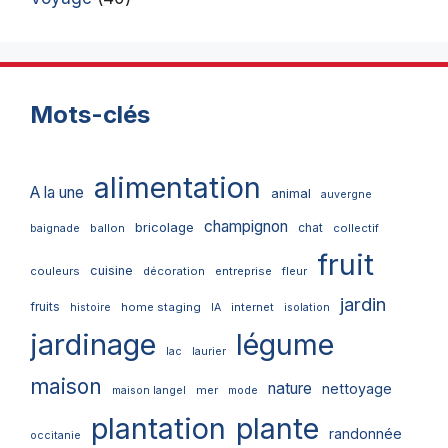
Mots-clés
alimentation
A la une
animal
auvergne
champignon
bricolage
chat
ballon
collectif
baignade
fruit
cuisine
couleurs
décoration
entreprise
fleur
jardin
fruits
home staging
internet
histoire
IA
isolation
jardinage
légume
lac
laurier
maison
nature
nettoyage
mer
maison langel
mode
plantation
plante
randonnée
occitanie