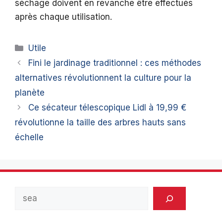
séchage doivent en revanche être effectués
après chaque utilisation.
Catégories
Utile
Fini le jardinage traditionnel : ces méthodes
alternatives révolutionnent la culture pour la
planète
Ce sécateur télescopique Lidl à 19,99 €
révolutionne la taille des arbres hauts sans
échelle
Rechercher