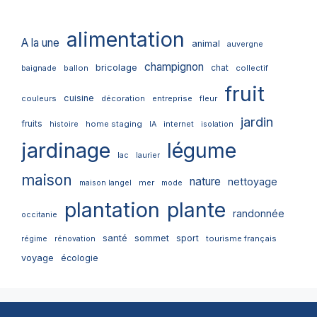
alimentation
A la une
animal
auvergne
champignon
bricolage
chat
ballon
collectif
baignade
fruit
cuisine
couleurs
décoration
entreprise
fleur
jardin
fruits
home staging
internet
histoire
IA
isolation
jardinage
légume
lac
laurier
maison
nature
nettoyage
mer
maison langel
mode
plantation
plante
randonnée
occitanie
santé
sommet
sport
tourisme français
régime
rénovation
voyage
écologie