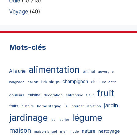
Utile
(10 713)
Voyage
(40)
Mots-clés
alimentation
A la une
animal
auvergne
champignon
bricolage
chat
ballon
collectif
baignade
fruit
cuisine
couleurs
décoration
entreprise
fleur
jardin
fruits
home staging
internet
histoire
IA
isolation
jardinage
légume
lac
laurier
maison
nature
nettoyage
mer
maison langel
mode