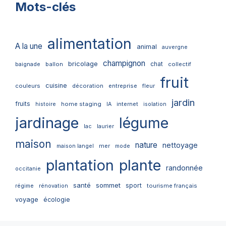
Mots-clés
alimentation
A la une
animal
auvergne
champignon
bricolage
chat
ballon
collectif
baignade
fruit
cuisine
couleurs
décoration
entreprise
fleur
jardin
fruits
home staging
internet
histoire
IA
isolation
jardinage
légume
lac
laurier
maison
nature
nettoyage
mer
maison langel
mode
plantation
plante
randonnée
occitanie
santé
sommet
sport
tourisme français
régime
rénovation
voyage
écologie