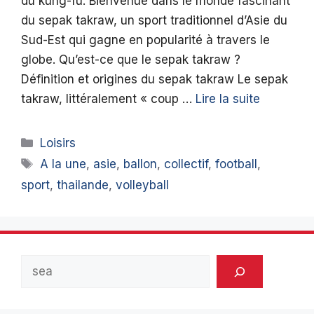
du kung-fu. Bienvenue dans le monde fascinant
du sepak takraw, un sport traditionnel d’Asie du
Sud-Est qui gagne en popularité à travers le
globe. Qu’est-ce que le sepak takraw ?
Définition et origines du sepak takraw Le sepak
takraw, littéralement « coup …
Lire la suite
Catégories
Loisirs
Étiquettes
A la une
,
asie
,
ballon
,
collectif
,
football
,
sport
,
thailande
,
volleyball
Rechercher