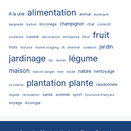
alimentation
A la une
animal
auvergne
champignon
bricolage
chat
ballon
collectif
baignade
fruit
cuisine
couleurs
décoration
entreprise
fleur
jardin
fruits
home staging
internet
histoire
IA
isolation
jardinage
légume
lac
laurier
maison
nature
nettoyage
mer
maison langel
mode
plantation
plante
randonnée
occitanie
santé
sommet
sport
tourisme français
régime
rénovation
voyage
écologie