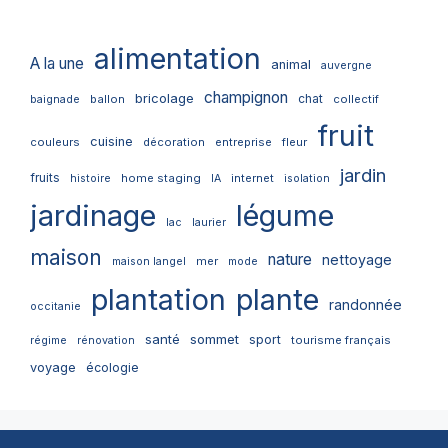
alimentation
A la une
animal
auvergne
champignon
bricolage
chat
ballon
collectif
baignade
fruit
cuisine
couleurs
décoration
entreprise
fleur
jardin
fruits
home staging
internet
histoire
IA
isolation
jardinage
légume
lac
laurier
maison
nature
nettoyage
mer
maison langel
mode
plantation
plante
randonnée
occitanie
santé
sommet
sport
tourisme français
régime
rénovation
voyage
écologie